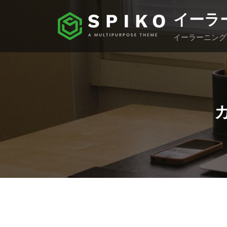
コ
イーラ
ン
テ
イーラーニング
ン
ツ
へ
ス
キ
ッ
プ