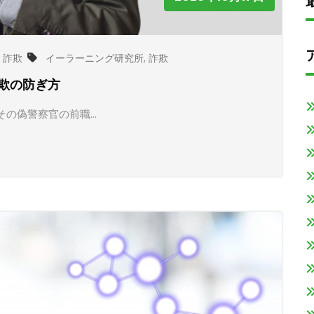
,
詐欺
イーラーニング研究所
,
詐欺
欺の防ぎ方
その偽警察官の前職…