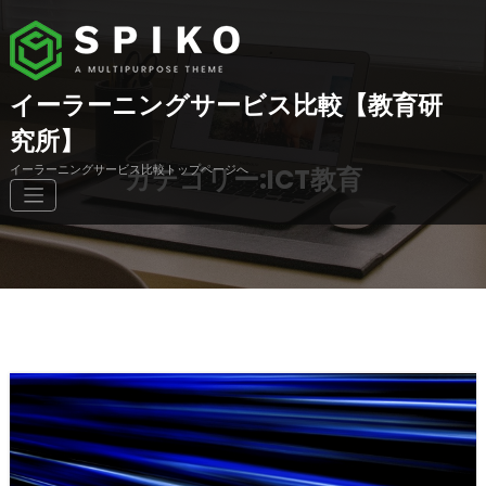
コ
ン
テ
ン
ツ
イーラーニングサービス比較【教育研
へ
究所】
ス
キ
イーラーニングサービス比較トップページへ
カテゴリー:ICT教育
ッ
プ