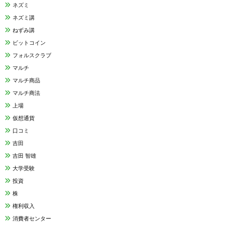
ネズミ
ネズミ講
ねずみ講
ビットコイン
フォルスクラブ
マルチ
マルチ商品
マルチ商法
上場
仮想通貨
口コミ
吉田
吉田 智雄
大学受験
投資
株
権利収入
消費者センター