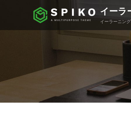
コ
イーラ
ン
テ
イーラーニング
ン
ツ
へ
ス
キ
ッ
プ